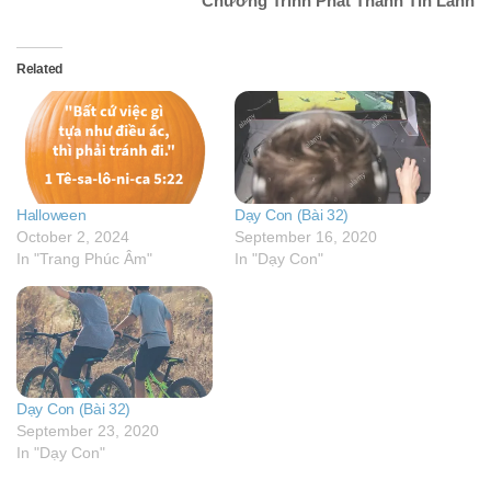
Chương Trình Phát Thanh Tin Lành
Related
Halloween
Dạy Con (Bài 32)
October 2, 2024
September 16, 2020
In "Trang Phúc Âm"
In "Dạy Con"
Dạy Con (Bài 32)
September 23, 2020
In "Dạy Con"