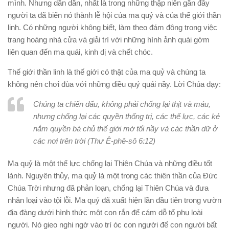
mình. Nhưng dần dần, nhất là trong những thập niên gần đây
người ta đã biến nó thành lễ hội của ma quỷ và của thế giới thần
linh. Có những người không biết, làm theo đám đông trong việc
trang hoàng nhà cửa và giải trí với những hình ảnh quái gớm
liên quan đến ma quái, kinh dị và chết chóc.
Thế giới thần linh là thế giới có thật của ma quỷ và chúng ta
không nên chơi đùa với những điều quỷ quái nầy. Lời Chúa dạy:
Chúng ta chiến đấu, không phải chống lại thịt và máu,
nhưng chống lại các quyền thống trị, các thế lực, các kẻ
nắm quyền bá chủ thế giới mờ tối nầy và các thần dữ ở
các nơi trên trời (Thư Ê-phê-sô 6:12)
Ma quỷ là một thế lực chống lại Thiên Chúa và những điều tốt
lành. Nguyên thủy, ma quỷ là một trong các thiên thần của Đức
Chúa Trời nhưng đã phản loạn, chống lại Thiên Chúa và đưa
nhân loại vào tội lỗi. Ma quỷ đã xuất hiện lần đầu tiên trong vườn
địa đàng dưới hình thức một con rắn để cám dỗ tổ phụ loài
người. Nó gieo nghi ngờ vào trí óc con người để con người bất