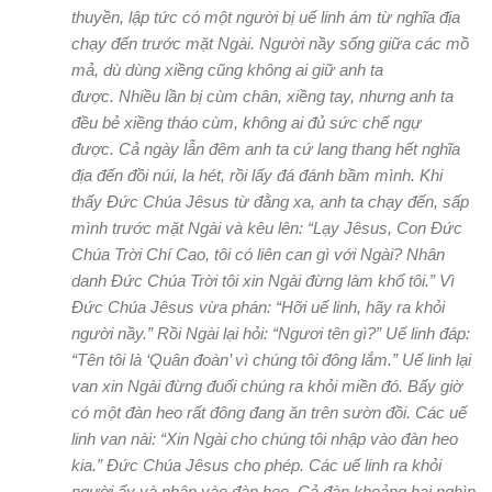
thuyền, lập tức có một người bị uế linh ám từ nghĩa địa
chạy đến trước mặt Ngài. Người nầy sống giữa các mồ
mả, dù dùng xiềng cũng không ai giữ anh ta
được. Nhiều lần bị cùm chân, xiềng tay, nhưng anh ta
đều bẻ xiềng tháo cùm, không ai đủ sức chế ngự
được. Cả ngày lẫn đêm anh ta cứ lang thang hết nghĩa
địa đến đồi núi, la hét, rồi lấy đá đánh bầm mình. Khi
thấy Đức Chúa Jêsus từ đằng xa, anh ta chạy đến, sấp
mình trước mặt Ngài và kêu lên: “Lạy Jêsus, Con Đức
Chúa Trời Chí Cao, tôi có liên can gì với Ngài? Nhân
danh Đức Chúa Trời tôi xin Ngài đừng làm khổ tôi.” Vì
Đức Chúa Jêsus vừa phán: “Hỡi uế linh, hãy ra khỏi
người nầy.” Rồi Ngài lại hỏi: “Ngươi tên gì?” Uế linh đáp:
“Tên tôi là ‘Quân đoàn’ vì chúng tôi đông lắm.” Uế linh lại
van xin Ngài đừng đuổi chúng ra khỏi miền đó. Bấy giờ
có một đàn heo rất đông đang ăn trên sườn đồi. Các uế
linh van nài: “Xin Ngài cho chúng tôi nhập vào đàn heo
kia.” Đức Chúa Jêsus cho phép. Các uế linh ra khỏi
người ấy và nhập vào đàn heo. Cả đàn khoảng hai nghìn