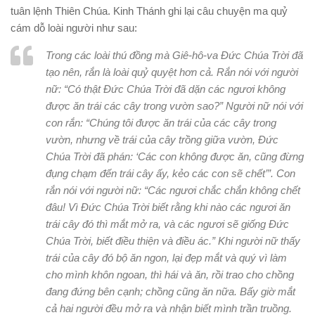
tuân lệnh Thiên Chúa. Kinh Thánh ghi lại câu chuyện ma quỷ
cám dỗ loài người như sau:
Trong các loài thú đồng mà Giê-hô-va Đức Chúa Trời đã
tạo nên, rắn là loài quỷ quyệt hơn cả. Rắn nói với người
nữ: “Có thật Đức Chúa Trời đã dặn các ngươi không
được ăn trái các cây trong vườn sao?” Người nữ nói với
con rắn: “Chúng tôi được ăn trái của các cây trong
vườn, nhưng về trái của cây trồng giữa vườn, Đức
Chúa Trời đã phán: ‘Các con không được ăn, cũng đừng
đụng chạm đến trái cây ấy, kẻo các con sẽ chết’”. Con
rắn nói với người nữ: “Các ngươi chắc chắn không chết
đâu! Vì Đức Chúa Trời biết rằng khi nào các ngươi ăn
trái cây đó thì mắt mở ra, và các ngươi sẽ giống Đức
Chúa Trời, biết điều thiện và điều ác.” Khi người nữ thấy
trái của cây đó bộ ăn ngon, lại đẹp mắt và quý vì làm
cho mình khôn ngoan, thì hái và ăn, rồi trao cho chồng
đang đứng bên cạnh; chồng cũng ăn nữa. Bấy giờ mắt
cả hai người đều mở ra và nhận biết mình trần truồng.