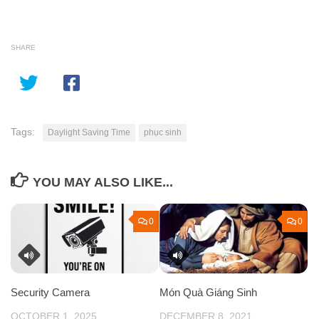
SHARE
Tags:
Daylight Saving Time
phục sinh
YOU MAY ALSO LIKE...
0
0
Security Camera
Món Quà Giáng Sinh
OCTOBER 1, 2025
DECEMBER 8, 2021