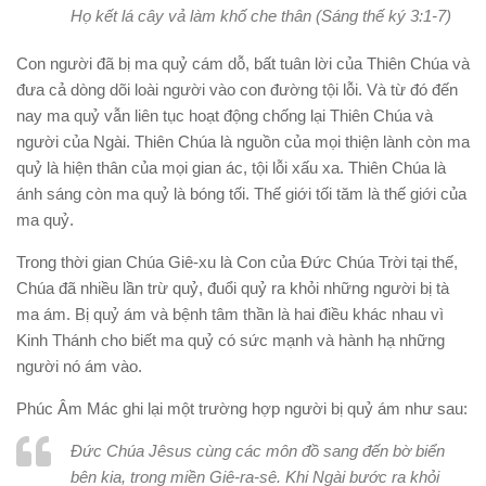
Họ kết lá cây vả làm khố che thân (Sáng thế ký 3:1-7)
Con người đã bị ma quỷ cám dỗ, bất tuân lời của Thiên Chúa và
đưa cả dòng dõi loài người vào con đường tội lỗi. Và từ đó đến
nay ma quỷ vẫn liên tục hoạt động chống lại Thiên Chúa và
người của Ngài. Thiên Chúa là nguồn của mọi thiện lành còn ma
quỷ là hiện thân của mọi gian ác, tội lỗi xấu xa. Thiên Chúa là
ánh sáng còn ma quỷ là bóng tối. Thế giới tối tăm là thế giới của
ma quỷ.
Trong thời gian Chúa Giê-xu là Con của Đức Chúa Trời tại thế,
Chúa đã nhiều lần trừ quỷ, đuổi quỷ ra khỏi những người bị tà
ma ám. Bị quỷ ám và bệnh tâm thần là hai điều khác nhau vì
Kinh Thánh cho biết ma quỷ có sức mạnh và hành hạ những
người nó ám vào.
Phúc Âm Mác ghi lại một trường hợp người bị quỷ ám như sau:
Đức Chúa Jêsus cùng các môn đồ sang đến bờ biển
bên kia, trong miền Giê-ra-sê. Khi Ngài bước ra khỏi