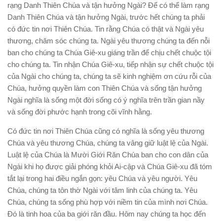
rạng Danh Thiên Chúa và tận hưởng Ngài? Để có thể làm rạng
Danh Thiên Chúa và tận hưởng Ngài, trước hết chúng ta phải
có đức tin nơi Thiên Chúa. Tin rằng Chúa có thật và Ngài yêu
thương, chăm sóc chúng ta. Ngài yêu thương chúng ta đến nỗi
ban cho chúng ta Chúa Giê-xu giáng trần để chịu chết chuộc tội
cho chúng ta. Tin nhận Chúa Giê-xu, tiếp nhận sự chết chuộc tội
của Ngài cho chúng ta, chúng ta sẽ kinh nghiệm ơn cứu rỗi của
Chúa, hưởng quyền làm con Thiên Chúa và sống tận hưởng
Ngài nghĩa là sống một đời sống có ý nghĩa trên trần gian nầy
và sống đời phước hạnh trong cõi vĩnh hằng.
Có đức tin nơi Thiên Chúa cũng có nghĩa là sống yêu thương
Chúa và yêu thương Chúa, chúng ta vâng giữ luật lệ của Ngài.
Luật lệ của Chúa là Mười Giới Răn Chúa ban cho con dân của
Ngài khi họ được giải phóng khỏi Ai-cập và Chúa Giê-xu đã tóm
tắt lại trong hai điều ngắn gọn: yêu Chúa và yêu người. Yêu
Chúa, chúng ta tôn thờ Ngài với tâm linh của chúng ta. Yêu
Chúa, chúng ta sống phù hợp với niềm tin của mình nơi Chúa.
Đó là tinh hoa của ba giới răn đầu. Hôm nay chúng ta học đến