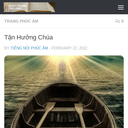
Skip to content
TRANG PHÚC ÂM
0
Tận Hưởng Chúa
BY
TIẾNG NÓI PHÚC ÂM
·
FEBRUARY 22, 2022