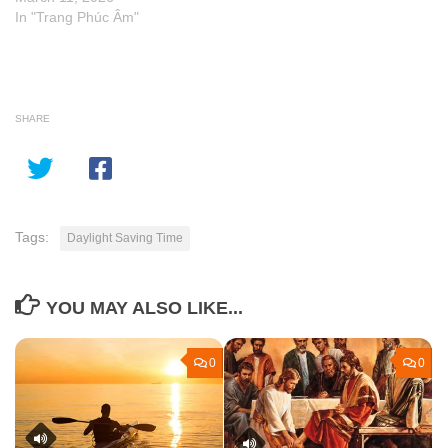
In "Trang Phúc Âm"
SHARE
Tags:
Daylight Saving Time
YOU MAY ALSO LIKE...
0
0