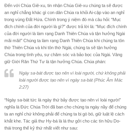
Đến với Chúa Giê-xu, tin nhận Chúa Giê-xu chúng ta sẽ được
an nghỉ chẳng khác gì con dân Chúa ra khỏi Ai-cập vào an nghỉ
trong vùng Đất Hứa. Chính trong ý niệm đó mà câu hỏi: “Mục
đích chính của đời người là gì?” được trả lời là: “Mục đích chính
của đời người là làm rạng Danh Thiên Chúa và tận hưởng Ngài
mãi mãi!” Chúng ta làm rạng Danh Thiên Chúa khi chúng ta tôn
thờ Thiên Chúa và khi tôn thờ Ngài, chúng ta sẽ tận hưởng
Chúa trong tình yêu, sự chăm sóc và bảo bọc của Ngài. Vâng
giữ Giới Răn Thứ Tư là tận hưởng Chúa. Chúa phán:
Ngày sa-bát được tạo nên vì loài người, chứ không phải
loài người được tạo nên vì ngày sa-bát (Phúc Âm Mác
2:27)
“Ngày sa-bát tức là ngày thứ bảy được tạo nên vì loài người”
nghĩa là Đức Chúa Trời đã ban cho chúng ta ngày nầy để chúng
ta an nghỉ chứ không phải để chúng ta bị gò bó, giữ luật lệ cách
khắt khe. Tác giả thư Hy-bá là lá thư gởi cho các tín hữu Do-
thái trong thế kỷ thứ nhất viết như sau: