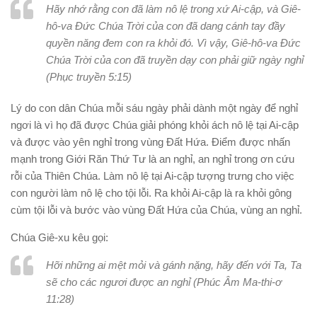
Hãy nhớ rằng con đã làm nô lệ trong xứ Ai-cập, và Giê-
hô-va Đức Chúa Trời của con đã dang cánh tay đầy
quyền năng đem con ra khỏi đó. Vì vậy, Giê-hô-va Đức
Chúa Trời của con đã truyền dạy con phải giữ ngày nghỉ
(Phục truyền 5:15)
Lý do con dân Chúa mỗi sáu ngày phải dành một ngày để nghỉ
ngơi là vì họ đã được Chúa giải phóng khỏi ách nô lệ tại Ai-cập
và được vào yên nghỉ trong vùng Đất Hứa. Điểm được nhấn
mạnh trong Giới Răn Thứ Tư là an nghỉ, an nghỉ trong ơn cứu
rỗi của Thiên Chúa. Làm nô lệ tại Ai-cập tượng trưng cho việc
con người làm nô lệ cho tội lỗi. Ra khỏi Ai-cập là ra khỏi gông
cùm tội lỗi và bước vào vùng Đất Hứa của Chúa, vùng an nghỉ.
Chúa Giê-xu kêu gọi:
Hỡi những ai mệt mỏi và gánh nặng, hãy đến với Ta, Ta
sẽ cho các ngươi được an nghỉ (Phúc Âm Ma-thi-ơ
11:28)