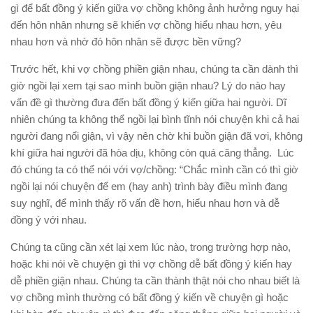
gì để bất đồng ý kiến giữa vợ chồng không ảnh hưởng nguy hại
đến hôn nhân nhưng sẽ khiến vợ chồng hiểu nhau hơn, yêu
nhau hơn và nhờ đó hôn nhân sẽ được bền vững?
Trước hết, khi vợ chồng phiền giận nhau, chúng ta cần dành thì
giờ ngồi lại xem tại sao mình buồn giận nhau? Lý do nào hay
vấn đề gì thường đưa đến bất đồng ý kiến giữa hai người. Dĩ
nhiên chúng ta không thể ngồi lại bình tĩnh nói chuyện khi cả hai
người đang nổi giận, vì vậy nên chờ khi buồn giận đã vơi, không
khí giữa hai người đã hòa dịu, không còn quá căng thẳng. Lúc
đó chúng ta có thể nói với vợ/chồng: “Chắc mình cần có thì giờ
ngồi lại nói chuyện để em (hay anh) trình bày điều mình đang
suy nghĩ, để mình thấy rõ vấn đề hơn, hiểu nhau hơn và dễ
đồng ý với nhau.
Chúng ta cũng cần xét lại xem lúc nào, trong trường hợp nào,
hoặc khi nói về chuyện gì thì vợ chồng dễ bất đồng ý kiến hay
dễ phiền giận nhau. Chúng ta cần thành thật nói cho nhau biết là
vợ chồng mình thường có bất đồng ý kiến về chuyện gì hoặc