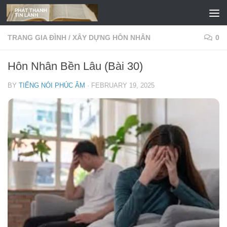
Skip to content
TRANG GIA ĐÌNH
/
XÂY DỰNG HÔN NHÂN
0
Hôn Nhân Bền Lâu (Bài 30)
BY
TIẾNG NÓI PHÚC ÂM
·
FEBRUARY 19, 2025