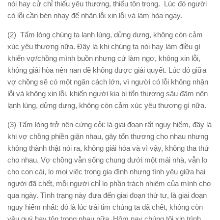
nói hay cử chỉ thiếu yêu thương, thiếu tôn trọng. Lúc đó người
có lỗi cần bén nhạy để nhận lỗi xin lỗi và làm hòa ngay.
(2) Tấm lòng chúng ta lạnh lùng, dửng dưng, không còn cảm
xúc yêu thương nữa. Đây là khi chúng ta nói hay làm điều gì
khiến vợ/chồng mình buồn nhưng cứ làm ngơ, không xin lỗi,
không giải hòa nên nan đề không được giải quyết. Lúc đó giữa
vợ chồng sẽ có một ngăn cách lớn, vì người có lỗi không nhận
lỗi và không xin lỗi, khiến người kia bị tổn thương sâu đậm nên
lạnh lùng, dửng dưng, không còn cảm xúc yêu thương gì nữa.
(3) Tấm lòng trở nên cứng cỏi: là giai đoạn rất nguy hiểm, đây là
khi vợ chồng phiền giận nhau, gây tổn thương cho nhau nhưng
không thành thật nói ra, không giải hòa và vì vậy, không tha thứ
cho nhau. Vợ chồng vẫn sống chung dưới một mái nhà, vẫn lo
cho con cái, lo mọi việc trong gia đình nhưng tình yêu giữa hai
người đã chết, mỗi người chỉ lo phần trách nhiệm của mình cho
qua ngày. Tình trạng này đưa đến giai đoạn thứ tư, là giai đoạn
nguy hiểm nhất: đó là lúc trái tim chúng ta đã chết, không còn
yêu quý hay tôn trọng nhau nữa. Hôm nay chúng tôi xin trình