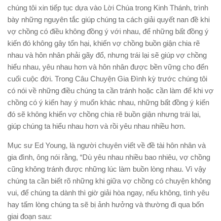
chúng tôi xin tiếp tục dựa vào Lời Chúa trong Kinh Thánh, trình
bày những nguyên tắc giúp chúng ta cách giải quyết nan đề khi
vợ chồng có điều không đồng ý với nhau, để những bất đồng ý
kiến đó không gây tổn hại, khiến vợ chồng buồn giận chia rẽ
nhau và hôn nhân phải gãy đổ, nhưng trái lại sẽ giúp vợ chồng
hiểu nhau, yêu nhau hơn và hôn nhân được bền vững cho đến
cuối cuộc đời. Trong Câu Chuyện Gia Đình kỳ trước chúng tôi
có nói về những điều chúng ta cần tránh hoặc cần làm để khi vợ
chồng có ý kiến hay ý muốn khác nhau, những bất đồng ý kiến
đó sẽ không khiến vợ chồng chia rẽ buồn giận nhưng trái lại,
giúp chúng ta hiểu nhau hơn và rồi yêu nhau nhiều hơn.
Mục sư Ed Young, là người chuyên viết về đề tài hôn nhân và
gia đình, ông nói rằng, “Dù yêu nhau nhiều bao nhiêu, vợ chồng
cũng không tránh được những lúc làm buồn lòng nhau. Vì vậy
chúng ta cần biết rõ những khi giữa vợ chồng có chuyện không
vui, để chúng ta dành thì giờ giải hòa ngay, nếu không, tình yêu
hay tấm lòng chúng ta sẽ bị ảnh hưởng và thường đi qua bốn
giai đoạn sau: