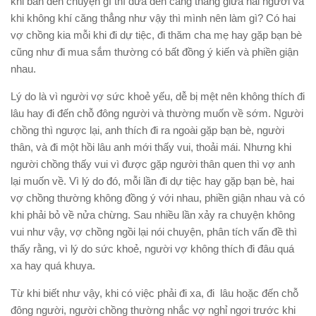
khi bàn đến chuyện gì thì đưa đến căng thẳng giữa hai người và
khi không khí căng thẳng như vậy thì mình nên làm gì? Có hai
vợ chồng kia mỗi khi đi dự tiệc, đi thăm cha mẹ hay gặp bạn bè
cũng như đi mua sắm thường có bất đồng ý kiến và phiền giận
nhau.
Lý do là vì người vợ sức khoẻ yếu, dễ bị mệt nên không thích đi
lâu hay đi đến chỗ đông người và thường muốn về sớm. Người
chồng thì ngược lại, anh thích đi ra ngoài gặp bạn bè, người
thân, và đi một hồi lâu anh mới thấy vui, thoải mái. Nhưng khi
người chồng thấy vui vì được gặp người thân quen thì vợ anh
lại muốn về. Vì lý do đó, mỗi lần đi dự tiệc hay gặp bạn bè, hai
vợ chồng thường không đồng ý với nhau, phiền giận nhau và có
khi phải bỏ về nửa chừng. Sau nhiều lần xảy ra chuyện không
vui như vậy, vợ chồng ngồi lại nói chuyện, phân tích vấn đề thì
thấy rằng, vì lý do sức khoẻ, người vợ không thích đi đâu quá
xa hay quá khuya.
Từ khi biết như vậy, khi có việc phải đi xa, đi lâu hoặc đến chỗ
đông người, người chồng thường nhắc vợ nghỉ ngơi trước khi