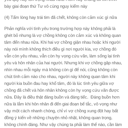
bày giai đoạn thứ Tư vô cùng nguy kiểm này
(4) Tấm lòng hay trái tim đã chết, không còn cảm xúc gì nữa
Phản nghĩa với tình yêu trong trường hợp này không phải là
ghét bỏ nhưng là vợ chồng không còn cảm xúc và không quan
tâm đến nhau nữa. Khi hai vợ chồng giận nhau hoặc khi người
này nói mình không thích điều gì nơi người kia, vợ chồng đó
vẫn còn yêu nhau, vẫn còn hy vọng cứu vãn, làm sống lại tình
yêu và hôn nhân của hai người. Nhưng khi vợ chồng gặp nhau,
nhìn nhau mỗi ngày mà không còn gì để nói, cũng không còn
chút tình cảm nào cho nhau, người này không quan tâm khi
người kia buồn đau hay khổ tâm, đó là lúc tình yêu giữa vợ
chồng đã chết và hôn nhân không còn hy vọng cứu vãn được
nữa. Đây là điều thật đáng buồn và đáng tiếc. Đáng buồn hơn
nữa là lắm khi hôn nhân đi đến giai đoạn bế tắc, vô vọng như
vậy một cách nhanh chóng, chỉ vì vợ chồng xung đột hay bất
đồng ý kiến về những chuyện nhỏ nhặt, không quan trọng,
không chính đáng. Như vậy chúng ta phải làm thế nào, cần làm