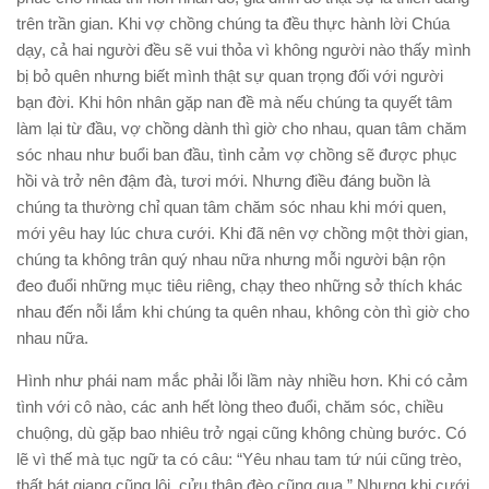
trên trần gian. Khi vợ chồng chúng ta đều thực hành lời Chúa
dạy, cả hai người đều sẽ vui thỏa vì không người nào thấy mình
bị bỏ quên nhưng biết mình thật sự quan trọng đối với người
bạn đời. Khi hôn nhân gặp nan đề mà nếu chúng ta quyết tâm
làm lại từ đầu, vợ chồng dành thì giờ cho nhau, quan tâm chăm
sóc nhau như buổi ban đầu, tình cảm vợ chồng sẽ được phục
hồi và trở nên đậm đà, tươi mới. Nhưng điều đáng buồn là
chúng ta thường chỉ quan tâm chăm sóc nhau khi mới quen,
mới yêu hay lúc chưa cưới. Khi đã nên vợ chồng một thời gian,
chúng ta không trân quý nhau nữa nhưng mỗi người bận rộn
đeo đuổi những mục tiêu riêng, chạy theo những sở thích khác
nhau đến nỗi lắm khi chúng ta quên nhau, không còn thì giờ cho
nhau nữa.
Hình như phái nam mắc phải lỗi lầm này nhiều hơn. Khi có cảm
tình với cô nào, các anh hết lòng theo đuổi, chăm sóc, chiều
chuộng, dù gặp bao nhiêu trở ngại cũng không chùng bước. Có
lẽ vì thế mà tục ngữ ta có câu: “Yêu nhau tam tứ núi cũng trèo,
thất bát giang cũng lội, cửu thập đèo cũng qua.” Nhưng khi cưới