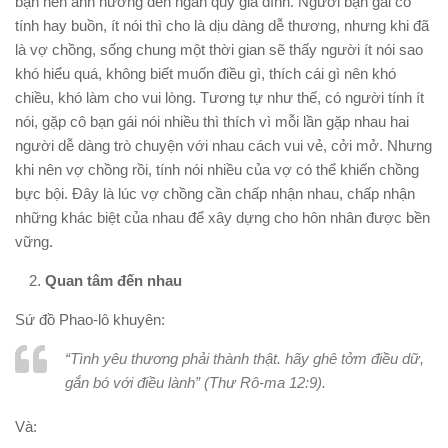
bạn nên ảnh hưởng đến ngân quỹ gia đình. Người bạn gái có
tính hay buồn, ít nói thì cho là dịu dàng dễ thương, nhưng khi đã
là vợ chồng, sống chung một thời gian sẽ thấy người ít nói sao
khó hiểu quá, không biết muốn điều gì, thích cái gì nên khó
chiều, khó làm cho vui lòng. Tương tự như thế, có người tính ít
nói, gặp cô bạn gái nói nhiều thì thích vì mỗi lần gặp nhau hai
người dễ dàng trò chuyện với nhau cách vui vẻ, cởi mở. Nhưng
khi nên vợ chồng rồi, tính nói nhiều của vợ có thể khiến chồng
bực bội. Đây là lúc vợ chồng cần chấp nhận nhau, chấp nhận
những khác biệt của nhau để xây dựng cho hôn nhân được bền
vững.
Quan tâm đến nhau
Sứ đồ Phao-lô khuyên:
“Tình yêu thương phải thành thật. hãy ghê tởm điều dữ,
gắn bó với điều lành” (Thư Rô-ma 12:9).
Và: