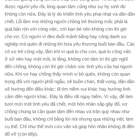
được người yêu rồi, lòng quan tâm cũng như sự hy sinh đó
không còn nữa. Đây là lý do khiến tình yêu phai nhạt và dần dần
chết. Lỗi lầm mà những người chồng trẻ thường mắc phải là
quá bận rộn với công việc, với bạn bè nên không còn thì giờ
cho vợ. Có người vì đeo đuổi mảnh bằng hay công danh sự
nghiệp mà quên đi những lời hứa yêu thương buổi ban đầu. Các
cô vợ trẻ cũng vậy, lắm khi vì quá lo cho con, quá lo công việc
ở sở nên hay mệt mỏi, lo lắng, không còn tâm trí thì giờ nghĩ
đến chồng, không còn thì giờ chăm sóc tình yêu của hai người
nữa. Khi vợ hay chồng thấy mình vị bỏ quên, không còn quan
trọng đối với người phối ngẫu, sẽ buồn chán, thất vọng, dần dần
sẽ hướng đến điều khác: đi tìm niềm vui khác hay hướng tình
cảm đến người khác. Đây là điều rất nguy hiểm. Vì vậy, để làm
tươi mới một tình yêu đã chết, một hôn nhân sắp gãy đổ, vợ
chồng chúng ta cần quan tâm đến nhau và trân quý nhau như
buổi ban đầu, không chỉ bằng lời nói nhưng qua những việc làm
cụ thể. Chỉ như thế mới cứu vãn và giúp hôn nhân không đi đến
đổ vỡ (còn tiếp).