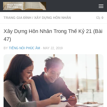
Skip to content
TRANG GIA ĐÌNH
/
XÂY DỰNG HÔN NHÂN
0
Xây Dựng Hôn Nhân Trong Thế Kỷ 21 (Bài
47)
BY
TIẾNG NÓI PHÚC ÂM
·
MAY 22, 2019