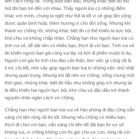
tiền cách rộng rãi. Trong buổi ban đầu, những khác biệt đó thu
hút đôi bạn trẻ đến với nhau. Thấy người kia có những điểm
khác với mình, chúng ta nghĩ như thế là tốt vì sẽ giúp đời sống
được quân bình hoặc thêm hương vị cho đời sống. Nhưng khi
thành vợ chồng rồi, những khác biệt đó có thể khiến ta bực bội,
khó chịu và không chấp nhận. Chẳng hạn như người bạn trai có
tính vui vẻ, dễ dãi nên có nhiều bạn, thích đi với bạn. Tính vui vẻ
đó khiến người bạn gái cũng vui lây và bớt đi phiền muộn lo âu.
Người con gái thì tính chu đáo cẩn thận, làm việc gì cũng rất là
tỉ mỉ, chi tiết, nhờ vậy giúp người bạn trai lo những việc nhỏ nhặt
nhưng quan trọng. Nhưng khi đã nên vợ chồng, sống chung một
thời gian, những khác biệt đó hầu như không giúp ích nhưng lại
là điều khiến hai người bực bội, khó chịu và dần dần trở thành
nguyên nhân ngăn cách vợ chồng.
Chẳng hạn như người bạn trai vui vẻ hào phóng đi đâu cũng sẵn
sàng chi tiền rộng rãi thì tốt. Nhưng nếu chồng có nhiều bạn,
thích đi chơi với bạn, sẵn sàng chi tiền để đãi bạn thì vợ sẽ
không vui, vì chồng không còn thì giờ cho vợ con, rộng rãi với