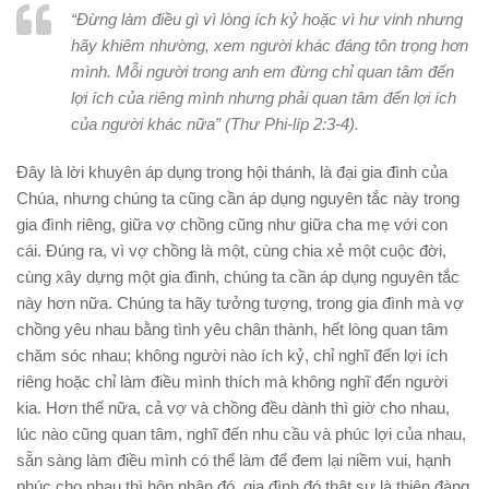
“Đừng làm điều gì vì lòng ích kỷ hoặc vì hư vinh nhưng
hãy khiêm nhường, xem người khác đáng tôn trọng hơn
mình. Mỗi người trong anh em đừng chỉ quan tâm đến
lợi ích của riêng mình nhưng phải quan tâm đến lợi ích
của người khác nữa” (Thư Phi-líp 2:3-4).
Đây là lời khuyên áp dụng trong hội thánh, là đại gia đình của
Chúa, nhưng chúng ta cũng cần áp dụng nguyên tắc này trong
gia đình riêng, giữa vợ chồng cũng như giữa cha mẹ với con
cái. Đúng ra, vì vợ chồng là một, cùng chia xẻ một cuộc đời,
cùng xây dựng một gia đình, chúng ta cần áp dụng nguyên tắc
này hơn nữa. Chúng ta hãy tưởng tượng, trong gia đình mà vợ
chồng yêu nhau bằng tình yêu chân thành, hết lòng quan tâm
chăm sóc nhau; không người nào ích kỷ, chỉ nghĩ đến lợi ích
riêng hoặc chỉ làm điều mình thích mà không nghĩ đến người
kia. Hơn thế nữa, cả vợ và chồng đều dành thì giờ cho nhau,
lúc nào cũng quan tâm, nghĩ đến nhu cầu và phúc lợi của nhau,
sẵn sàng làm điều mình có thể làm để đem lại niềm vui, hạnh
phúc cho nhau thì hôn nhân đó, gia đình đó thật sự là thiên đàng