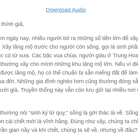
Download Audio
thính giả,
m ngày nay, nhiều người bỏ ra những số tiền lớn để xâ
 Xây lăng mộ trước cho người còn sống, gọi là sinh phần
ục có từ xưa. Các bậc vua chúa, người giàu ở Trung Ho
thường xây cho mình những khu lăng mộ lớn. Nếu vì đi
được lăng mộ, họ có thể chuẩn bị sẵn miếng đất để là
qua đời. Những gia đình nghèo hơn cũng thường đóng s
gười già. Truyền thống này vẫn còn lưu giữ tại nhiều nơi 
thường nói “sinh ký tử quy,” sống là gởi thác là về. Sống
n cái chết mới là vĩnh hằng. Đúng như vậy, chúng ta ch
trần gian nầy và khi chết, chúng ta sẽ về, nhưng về đâu?