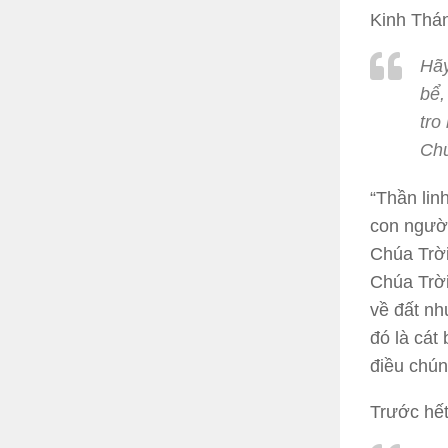
Kinh Thá
Hãy
bể,
tro
Chú
“Thần lin
con người
Chúa Trời
Chúa Trời.
về đất nh
đó là cát 
điều chún
Trước hết