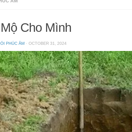
HÚC ÂM
 Mộ Cho Mình
NÓI PHÚC ÂM
·
OCTOBER 31, 2024