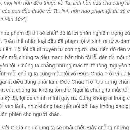
, mọi linh hồn đều thuộc về Ta, linh hồn của cha cũng nh
 của con đều thuộc về Ta, linh hồn nào phạm tội thì sẽ c
chi-ên 18:4)
 nào phạm tội thì sẽ chết” đó là lời phán nghiêm trọng 
. Toàn thể nhân loại đều đã phạm tội vì sinh ra từ A-đam
 tiên. Tội lỗi đã di truyền từ con người đầu tiên đó đến 
nên mỗi chúng ta đều mang bản tính tội lỗi đến từ một gố
yên tội. Chúng ta chẳng những mắc tội tổ tông, nguyên t
nh mỗi chúng ta cũng mắc tội với Đức Chúa Trời vì đã 
gài là điều đáng phải làm. Đức Chúa Trời tạo dựng chún
ha của chúng ta, không tôn thờ Ngài là chúng ta mắc tội
là kỷ tội, tội do chính mình gây ra. Cũng không ai trong 
ời vẹn lành, như không bao giờ nói dối hay không bao gi
buồn phiền cho người khác.
i với Chúa nên chúng ta sẽ phải chết. Đây chẳng những 