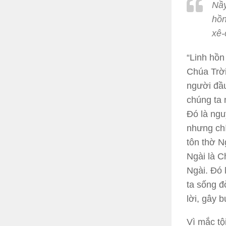
Nầy
hồn
xê-
“Linh hồn
Chúa Trời
người đầu
chúng ta 
Đó là ngu
nhưng chí
tôn thờ N
Ngài là C
Ngài. Đó 
ta sống đ
lời, gây 
Vì mắc tộ