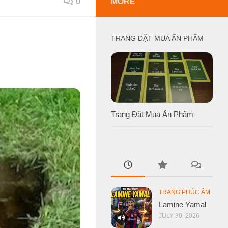
0
MORE
TRANG ĐẶT MUA ẤN PHẨM
Trang Đặt Mua Ấn Phẩm
TRANG PHÚC ÂM
Lamine Yamal
JULY 30, 2026