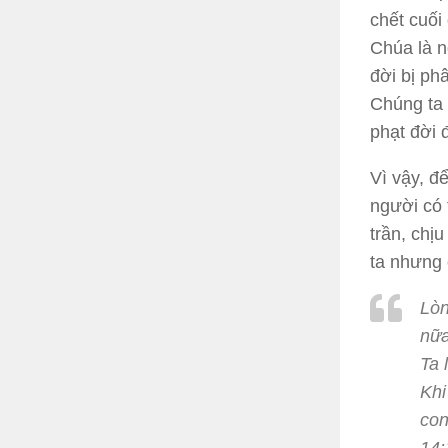
chết cuối
Chúa là n
đời bị ph
Chúng ta
phạt đời 
Vì vậy, đ
người có 
trần, chị
ta nhưng 
Lòn
nữa
Ta 
Khi
con