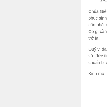
14:
Chúa Giê-
phục sinh
cần phải 
Có gì cần
trở lại.
Quý vị đa
với đức t
chuẩn bị 
Kinh mời q