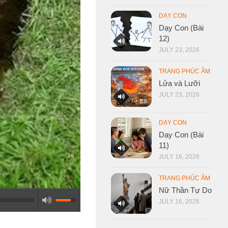
DẠY CON
Dạy Con (Bài
12)
JULY 23, 2026
TRANG PHÚC ÂM
Lửa và Lưỡi
JULY 23, 2026
DẠY CON
Dạy Con (Bài
11)
JULY 16, 2026
TRANG PHÚC ÂM
Nữ Thần Tự Do
JULY 16, 2026