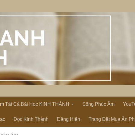
em Tất Cả Bài Học KINH THÁNH
Sống Phúc Âm
YouT
Lạc
Đọc Kinh Thánh
Dâng Hiến
Trang Đặt Mua Ấn P