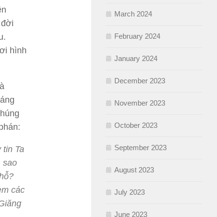
ên
March 2024
 đời
February 2024
u.
ơi hình
January 2024
December 2023
là
iáng
November 2023
chúng
October 2023
phán:
September 2023
 tin Ta
, sao
August 2023
chỗ?
đem các
July 2023
 Giăng
June 2023