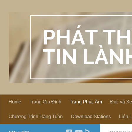
Skip to content
Home
Trang Gia Đình
Trang Phúc Âm
Đọc và X
Chương Trình Hàng Tuần
Download Stations
Liên 