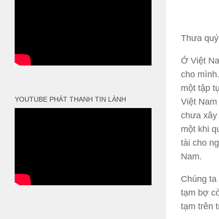
Thưa quý 
Ở Việt Na
cho mình.
một tập t
YOUTUBE PHÁT THANH TIN LÀNH
Việt Nam 
chưa xây 
một khi 
tài cho n
Nam.
Chúng ta 
tạm bợ cò
tạm trên 