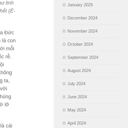
ư linh
January 2025
hết (Ê-
December 2024
November 2024
của Đức
 là con
October 2024
với mỗi
c rễ.
September 2024
ội
August 2024
không
g ta,
July 2024
 với
chúng
June 2024
ờ lỡ
May 2024
April 2024
là cái