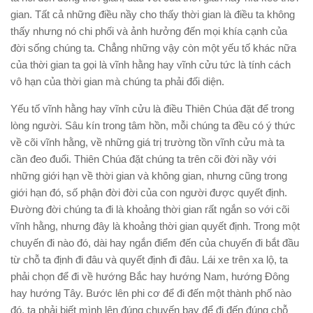
gian. Tất cả những điều nầy cho thấy thời gian là điều ta không
thấy nhưng nó chi phối và ảnh hưởng đến mọi khía cạnh của
đời sống chúng ta. Chẳng những vậy còn một yếu tố khác nữa
của thời gian ta gọi là vĩnh hằng hay vĩnh cửu tức là tính cách
vô hạn của thời gian mà chúng ta phải đối diện.
Yếu tố vĩnh hằng hay vĩnh cửu là điều Thiên Chúa đặt để trong
lòng người. Sâu kín trong tâm hồn, mỗi chúng ta đều có ý thức
về cõi vĩnh hằng, về những giá trị trường tồn vĩnh cửu mà ta
cần đeo đuổi. Thiên Chúa đặt chúng ta trên cõi đời nầy với
những giới hạn về thời gian và không gian, nhưng cũng trong
giới hạn đó, số phận đời đời của con người được quyết định.
Đường đời chúng ta đi là khoảng thời gian rất ngắn so với cõi
vĩnh hằng, nhưng đây là khoảng thời gian quyết định. Trong một
chuyến đi nào đó, dài hay ngắn điểm đến của chuyến đi bắt đầu
từ chỗ ta định đi đâu và quyết định đi đâu. Lái xe trên xa lộ, ta
phải chọn để đi về hướng Bắc hay hướng Nam, hướng Đông
hay hướng Tây. Bước lên phi cơ để đi đến một thành phố nào
đó, ta phải biết mình lên đúng chuyến bay để đi đến đúng chỗ