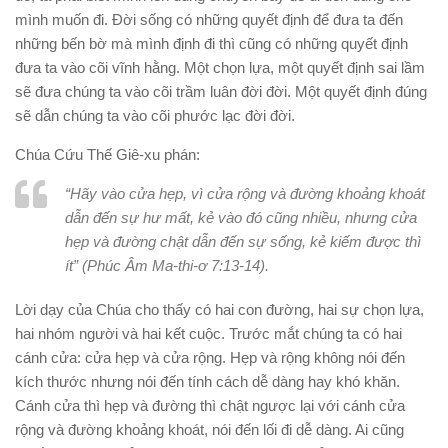
mình muốn đi. Đời sống có những quyết định để đưa ta đến
những bến bờ mà mình định đi thì cũng có những quyết định
đưa ta vào cõi vĩnh hằng. Một chọn lựa, một quyết định sai lầm
sẽ đưa chúng ta vào cõi trầm luân đời đời. Một quyết định đúng
sẽ dẫn chúng ta vào cõi phước lạc đời đời.
Chúa Cứu Thế Giê-xu phán:
“Hãy vào cửa hẹp, vì cửa rộng và đường khoảng khoát
dẫn đến sự hư mất, kẻ vào đó cũng nhiều, nhưng cửa
hẹp và đường chật dẫn đến sự sống, kẻ kiếm được thì
ít” (Phúc Âm Ma-thi-ơ 7:13-14).
Lời dạy của Chúa cho thấy có hai con đường, hai sự chọn lựa,
hai nhóm người và hai kết cuộc. Trước mắt chúng ta có hai
cánh cửa: cửa hẹp và cửa rộng. Hẹp và rộng không nói đến
kích thước nhưng nói đến tính cách dễ dàng hay khó khăn.
Cánh cửa thì hẹp và đường thì chật ngược lại với cánh cửa
rộng và đường khoảng khoát, nói đến lối đi dễ dàng. Ai cũng