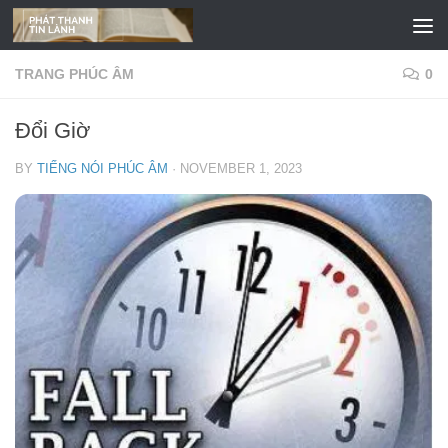
Skip to content
TRANG PHÚC ÂM
0
Đổi Giờ
BY
TIẾNG NÓI PHÚC ÂM
·
NOVEMBER 1, 2023