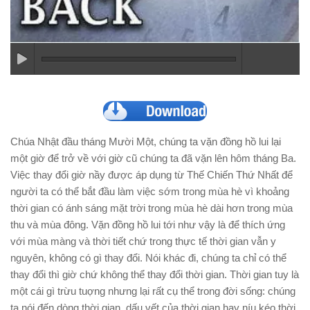
Chúa Nhật đầu tháng Mười Một, chúng ta vặn đồng hồ lui lại
một giờ để trở về với giờ cũ chúng ta đã vặn lên hôm tháng Ba.
Việc thay đổi giờ nầy được áp dụng từ Thế Chiến Thứ Nhất để
người ta có thể bắt đầu làm việc sớm trong mùa hè vì khoảng
thời gian có ánh sáng mặt trời trong mùa hè dài hơn trong mùa
thu và mùa đông. Vặn đồng hồ lui tới như vậy là để thích ứng
với mùa màng và thời tiết chứ trong thực tế thời gian vẫn y
nguyên, không có gì thay đổi. Nói khác đi, chúng ta chỉ có thể
thay đổi thì giờ chứ không thể thay đổi thời gian. Thời gian tuy là
một cái gì trừu tuợng nhưng lại rất cụ thể trong đời sống: chúng
ta nói đến dòng thời gian, dấu vết của thời gian hay níu kéo thời