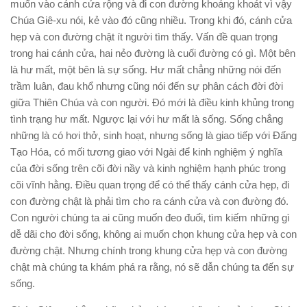
muốn vào cánh cửa rộng và đi con đường khoảng khoát vì vậy
Chúa Giê-xu nói, kẻ vào đó cũng nhiều. Trong khi đó, cánh cửa
hẹp và con đường chật ít người tìm thấy. Vấn đề quan trọng
trong hai cánh cửa, hai nẻo đường là cuối đường có gì. Một bên
là hư mất, một bên là sự sống. Hư mất chẳng những nói đến
trầm luân, đau khổ nhưng cũng nói đến sự phân cách đời đời
giữa Thiên Chúa và con người. Đó mới là điều kinh khủng trong
tình trạng hư mất. Ngược lại với hư mất là sống. Sống chẳng
những là có hơi thở, sinh hoạt, nhưng sống là giao tiếp với Đấng
Tạo Hóa, có mối tương giao với Ngài để kinh nghiệm ý nghĩa
của đời sống trên cõi đời nầy và kinh nghiệm hạnh phúc trong
cõi vĩnh hằng. Điều quan trọng để có thể thấy cánh cửa hẹp, đi
con đường chật là phải tìm cho ra cánh cửa và con đường đó.
Con người chúng ta ai cũng muốn đeo đuổi, tìm kiếm những gì
dễ dãi cho đời sống, không ai muốn chọn khung cửa hẹp và con
đường chật. Nhưng chính trong khung cửa hẹp và con đường
chật mà chúng ta khám phá ra rằng, nó sẽ dẫn chúng ta đến sự
sống.