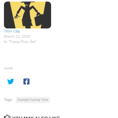
Trộm Cắp
March 22, 2022
In "Trang Phúc Âm"
SHARE
Tags:
Daylight Saving Time