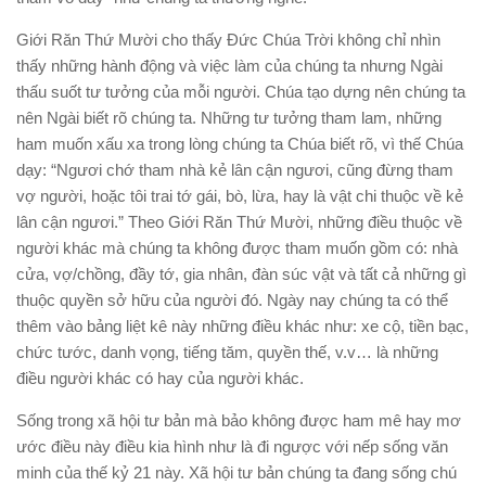
Giới Răn Thứ Mười cho thấy Ðức Chúa Trời không chỉ nhìn
thấy những hành động và việc làm của chúng ta nhưng Ngài
thấu suốt tư tưởng của mỗi người. Chúa tạo dựng nên chúng ta
nên Ngài biết rõ chúng ta. Những tư tưởng tham lam, những
ham muốn xấu xa trong lòng chúng ta Chúa biết rõ, vì thế Chúa
dạy: “Ngươi chớ tham nhà kẻ lân cận ngươi, cũng đừng tham
vợ người, hoặc tôi trai tớ gái, bò, lừa, hay là vật chi thuộc về kẻ
lân cận ngươi.” Theo Giới Răn Thứ Mười, những điều thuộc về
người khác mà chúng ta không được tham muốn gồm có: nhà
cửa, vợ/chồng, đầy tớ, gia nhân, đàn súc vật và tất cả những gì
thuộc quyền sở hữu của người đó. Ngày nay chúng ta có thể
thêm vào bảng liệt kê này những điều khác như: xe cộ, tiền bạc,
chức tước, danh vọng, tiếng tăm, quyền thế, v.v… là những
điều người khác có hay của người khác.
Sống trong xã hội tư bản mà bảo không được ham mê hay mơ
ước điều này điều kia hình như là đi ngược với nếp sống văn
minh của thế kỷ 21 này. Xã hội tư bản chúng ta đang sống chú