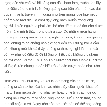
trọng đến vật chất và lối sống đua đòi, tham lam, muốn tích lũy
mọi điều về cho mình. Những quảng cáo trên báo, trên các đài
truyền thanh, truyền hình cũng như trên mạng lưới Internet chỉ
nhắm vào một điều là khơi dậy lòng ham muốn trong lòng
người, khiến người ta phải làm thế nào để mua để tìm cho được
món hàng mình thấy trong quảng cáo. Có những món hàng,
những vật dụng mà nếu không nghe nói đến, không thấy quảng
cáo, chúng ta sẽ chẳng bao giờ nghĩ đến chứ đừng nói là cần
có. Nhưng một khi đã thấy, chúng ta thường nghĩ là mình cần
có hay phải có điều đó để không bị thiệt thòi, không thua kém
người khác. Vì thế Giới Răn Thứ Mười thật khó tuân giữ nhưng
lại là giới răn chúng ta cần hiểu rõ và cần được nhắc nhở luôn
luôn.
Nhìn vào Lời Chúa dạy và xét lại đời sống của chính mình,
chúng ta cần tự hỏi: Có khi nào nhìn thấy điều người khác có
mà tôi ham muốn đến nỗi phải lấy hoặc phải tìm cách để có
giống như vậy thì mới bằng lòng không? Nếu thành thật, chúng
ta phải nhận là có. Ngày nào còn hơi thở, còn có thể hoạt động