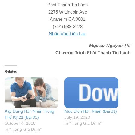
Phát Thanh Tin Lành
2275 W Lincoln Ave
Anaheim CA 9801
(714) 533-2278
Nhấn Vào Liên Lạc
Mục sư Nguyễn Thỉ
Chương Trình Phát Thanh Tin Lành
Related
Xây Dựng Hôn Nhân Trong
Mục Đích Hôn Nhân (Bài 31)
Thế Kỷ 21 (Bài 31)
July 19, 2023
October 4, 2018
In "Trang Gia Đình"
In "Trang Gia Đình"