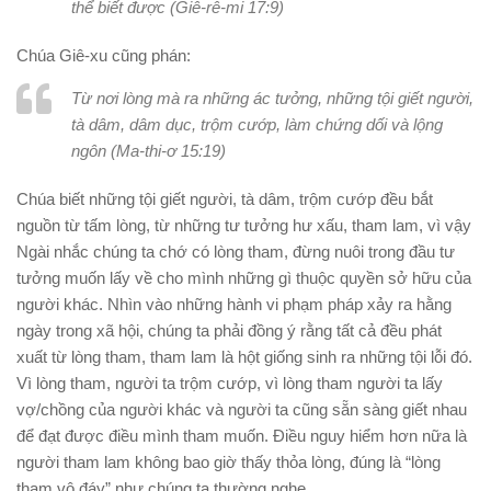
thể biết được (Giê-rê-mi 17:9)
Chúa Giê-xu cũng phán:
Từ nơi lòng mà ra những ác tưởng, những tội giết người,
tà dâm, dâm dục, trộm cướp, làm chứng dối và lộng
ngôn (Ma-thi-ơ 15:19)
Chúa biết những tội giết người, tà dâm, trộm cướp đều bắt
nguồn từ tấm lòng, từ những tư tưởng hư xấu, tham lam, vì vậy
Ngài nhắc chúng ta chớ có lòng tham, đừng nuôi trong đầu tư
tưởng muốn lấy về cho mình những gì thuộc quyền sở hữu của
người khác. Nhìn vào những hành vi phạm pháp xảy ra hằng
ngày trong xã hội, chúng ta phải đồng ý rằng tất cả đều phát
xuất từ lòng tham, tham lam là hột giống sinh ra những tội lỗi đó.
Vì lòng tham, người ta trộm cướp, vì lòng tham người ta lấy
vợ/chồng của người khác và người ta cũng sẵn sàng giết nhau
để đạt được điều mình tham muốn. Ðiều nguy hiểm hơn nữa là
người tham lam không bao giờ thấy thỏa lòng, đúng là “lòng
tham vô đáy” như chúng ta thường nghe.