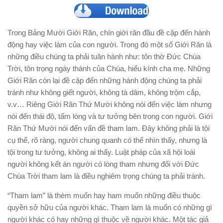
Trong Bảng Mười Giới Răn, chín giới răn đầu đề cập đến hành
động hay việc làm của con người. Trong đó một số Giới Răn là
những điều chúng ta phải tuân hành như: tôn thờ Ðức Chúa
Trời, tôn trọng ngày thánh của Chúa, hiếu kính cha mẹ. Những
Giới Răn còn lại đề cập đến những hành động chúng ta phải
tránh như không giết người, không tà dâm, không trộm cắp,
v.v… Riêng Giới Răn Thứ Mười không nói đến việc làm nhưng
nói đến thái độ, tấm lòng và tư tưởng bên trong con người. Giới
Răn Thứ Mười nói đến vấn đề tham lam. Ðây không phải là tội
cụ thể, rõ ràng, người chung quanh có thể nhìn thấy, nhưng là
tội trong tư tưởng, không ai thấy. Luật pháp của xã hội loài
người không kết án người có lòng tham nhưng đối với Ðức
Chúa Trời tham lam là điều nghiêm trọng chúng ta phải tránh.
“Tham lam” là thèm muốn hay ham muốn những điều thuộc
quyền sở hữu của người khác. Tham lam là muốn có những gì
người khác có hay những gì thuộc về người khác. Một tác giả