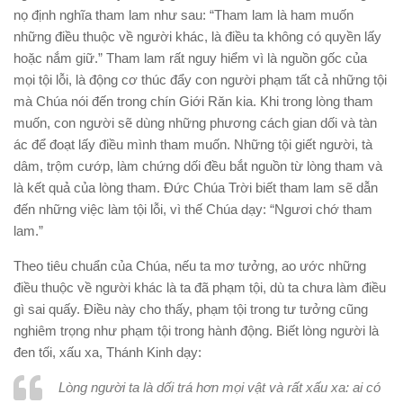
nọ định nghĩa tham lam như sau: “Tham lam là ham muốn
những điều thuộc về người khác, là điều ta không có quyền lấy
hoặc nắm giữ.” Tham lam rất nguy hiểm vì là nguồn gốc của
mọi tội lỗi, là động cơ thúc đẩy con người phạm tất cả những tội
mà Chúa nói đến trong chín Giới Răn kia. Khi trong lòng tham
muốn, con người sẽ dùng những phương cách gian dối và tàn
ác để đoạt lấy điều mình tham muốn. Những tội giết người, tà
dâm, trộm cướp, làm chứng dối đều bắt nguồn từ lòng tham và
là kết quả của lòng tham. Ðức Chúa Trời biết tham lam sẽ dẫn
đến những việc làm tội lỗi, vì thế Chúa dạy: “Ngươi chớ tham
lam.”
Theo tiêu chuẩn của Chúa, nếu ta mơ tưởng, ao ước những
điều thuộc về người khác là ta đã phạm tội, dù ta chưa làm điều
gì sai quấy. Ðiều này cho thấy, phạm tội trong tư tưởng cũng
nghiêm trọng như phạm tội trong hành động. Biết lòng người là
đen tối, xấu xa, Thánh Kinh dạy:
Lòng người ta là dối trá hơn mọi vật và rất xấu xa: ai có