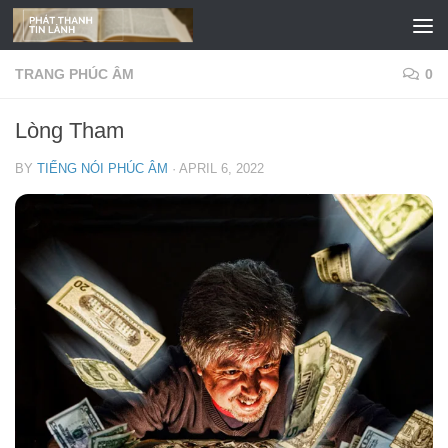
Skip to content
TRANG PHÚC ÂM
0
Lòng Tham
BY
TIẾNG NÓI PHÚC ÂM
·
APRIL 6, 2022