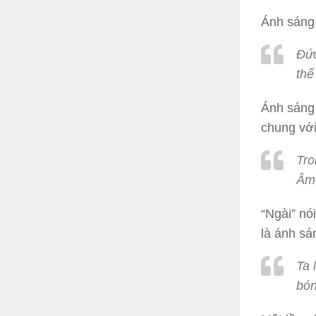
Ánh sáng 
Đức
thế
Ánh sáng 
chung với
Tro
Âm 
“Ngài” nó
là ánh sá
Ta 
bón