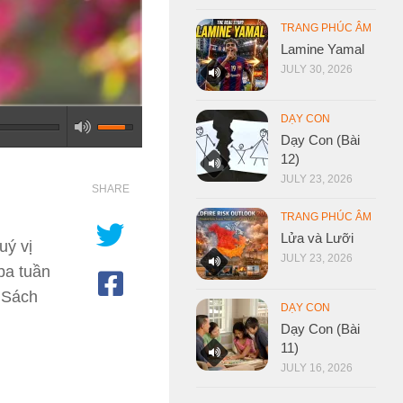
TRANG PHÚC ÂM
Lamine Yamal
JULY 30, 2026
DẠY CON
Dạy Con (Bài
12)
JULY 23, 2026
SHARE
TRANG PHÚC ÂM
Lửa và Lưỡi
uý vị
JULY 23, 2026
ba tuần
 Sách
DẠY CON
Dạy Con (Bài
11)
JULY 16, 2026