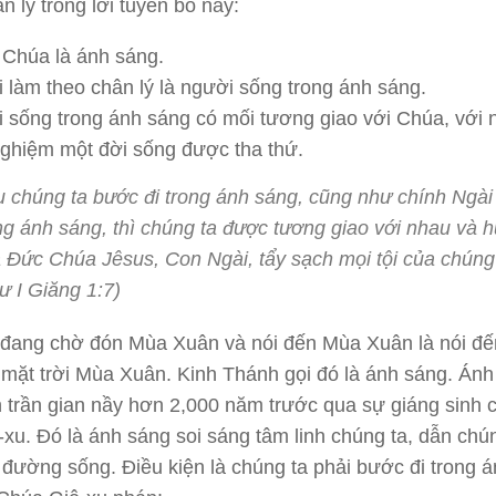
n lý trong lời tuyên bố nầy:
 Chúa là ánh sáng.
 làm theo chân lý là người sống trong ánh sáng.
 sống trong ánh sáng có mối tương giao với Chúa, với 
nghiệm một đời sống được tha thứ.
 chúng ta bước đi trong ánh sáng, cũng như chính Ngài
ng ánh sáng, thì chúng ta được tương giao với nhau và h
 Đức Chúa Jêsus, Con Ngài, tẩy sạch mọi tội của chúng
ư I Giăng 1:7)
 đang chờ đón Mùa Xuân và nói đến Mùa Xuân là nói đế
mặt trời Mùa Xuân. Kinh Thánh gọi đó là ánh sáng. Ánh
 trần gian nầy hơn 2,000 năm trước qua sự giáng sinh 
xu. Đó là ánh sáng soi sáng tâm linh chúng ta, dẫn chún
 đường sống. Điều kiện là chúng ta phải bước đi trong 