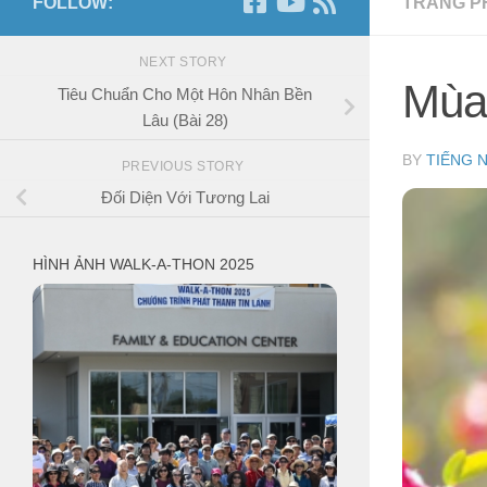
FOLLOW:
TRANG P
NEXT STORY
Mùa
Tiêu Chuẩn Cho Một Hôn Nhân Bền
Lâu (Bài 28)
BY
TIẾNG 
PREVIOUS STORY
Đối Diện Với Tương Lai
HÌNH ẢNH WALK-A-THON 2025