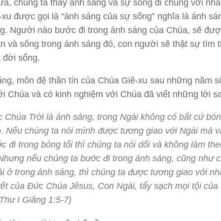
ữa, chúng ta thấy ánh sáng và sự sống đi chung với nha
xu được gọi là “ánh sáng của sự sống” nghĩa là ánh s
ng. Người nào bước đi trong ánh sáng của Chúa, sẽ đư
 và sống trong ánh sáng đó, con người sẽ thật sự tìm t
 đời sống.
ăng, môn đệ thân tín của Chúa Giê-xu sau những năm s
ới Chúa và có kinh nghiệm với Chúa đã viết những lời s
 Chúa Trời là ánh sáng, trong Ngài không có bất cứ bón
. Nếu chúng ta nói mình được tương giao với Ngài mà v
c đi trong bóng tối thì chúng ta nói dối và không làm th
 Nhưng nếu chúng ta bước đi trong ánh sáng, cũng như 
i ở trong ánh sáng, thì chúng ta được tương giao với nh
ết của Đức Chúa Jêsus, Con Ngài, tẩy sạch mọi tội của
(Thư I Giăng 1:5-7)