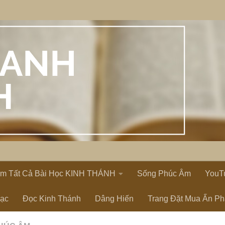
em Tất Cả Bài Học KINH THÁNH
Sống Phúc Âm
YouT
Lạc
Đọc Kinh Thánh
Dâng Hiến
Trang Đặt Mua Ấn P