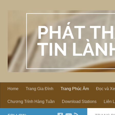
Skip to content
Home
Trang Gia Đình
Trang Phúc Âm
Đọc và X
Chương Trình Hàng Tuần
Download Stations
Liên 