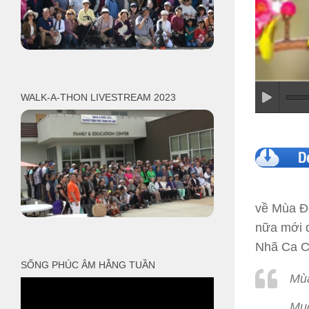
WALK-A-THON LIVESTREAM 2023
về Mùa Đ
nữa mới đ
Nhã Ca C
SỐNG PHÚC ÂM HẰNG TUẦN
Mùa
Muô