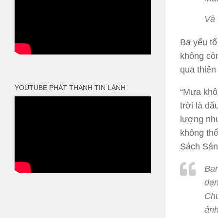
Và 
Ba yếu tố
không còn
qua thiên
YOUTUBE PHÁT THANH TIN LÀNH
“Mưa khô
trời là d
lượng như
không thể
Sách Sáng
Ban
dạn
Chú
ánh