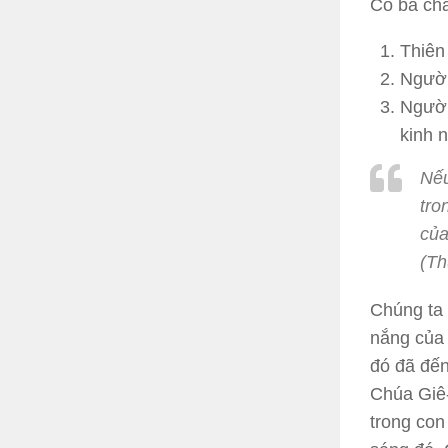
Có ba châ
Thiên
Người
Người
kinh 
Nếu
tro
của
(Th
Chúng ta
nắng của 
đó đã đến
Chúa Giê-
trong con