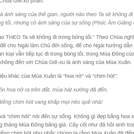
Chúa Giê-xu phán:
là ánh sáng của thế gian, người nào theo Ta sẽ không đi
g tối, nhưng có ánh sáng của sự sống (Phúc Âm Giăng 
o THEO Ta sẽ không đi trong bóng tối.” Theo Chúa nghĩa
 để cho Ngài làm Chủ đời sống, để cho Ngài hướng dẫn
n loại vẫn tiếp tục đi trong bóng tối, trong Mùa Đông củ
 không đến với Chúa Giê-xu là ánh sáng của Mùa Xuân.
iệu khác của Mùa Xuân là “hoa nở” và “chim hót”:
n hoa nở ra trên đất, mùa hát xướng đã đến,
tiếng chim hót vang khắp mọi nẻo quê nhà!
và “chim hót” nói đến sự sống. Không gì đẹp bằng hoa 
 tháng Mùa Đông băng giá. Cây cối như đã hồi sinh tr
iếng chim hót như nhắc chúng ta rằng Mùa Xuân đã đến