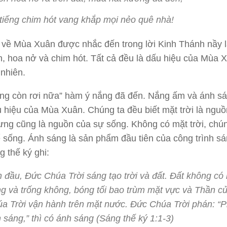
tiếng chim hót vang khắp mọi nẻo quê nhà!
 về Mùa Xuân được nhắc đến trong lời Kinh Thánh nầy 
, hoa nở và chim hót. Tất cả đều là dấu hiệu của Mùa 
 nhiên.
ng còn rơi nữa” hàm ý nắng đã đến. Nắng ấm và ánh s
ấu hiệu của Mùa Xuân. Chúng ta đều biết mặt trời là ngu
ng cũng là nguồn của sự sống. Không có mặt trời, chún
 sống. Ánh sáng là sản phẩm đầu tiên của công trình sá
 thế ký ghi:
 đầu, Đức Chúa Trời sáng tạo trời và đất. Đất không có
g và trống không, bóng tối bao trùm mặt vực và Thần c
a Trời vận hành trên mặt nước. Đức Chúa Trời phán: “P
 sáng,” thì có ánh sáng (Sáng thế ký 1:1-3)