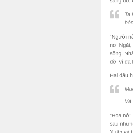
sáng đó. 
Ta 
bón
“Người nà
nơi Ngài,
sống. Nhâ
đời vì đã
Hai dấu h
Muô
Và 
“Hoa nở” 
sau những
Xuân và t