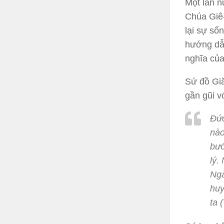
Một lần n
Chúa Giê-
lại sự số
hướng dẫn
nghĩa của
Sứ đồ Gi
gần gũi v
Đức
nào
bướ
lý.
Ngà
huy
ta 