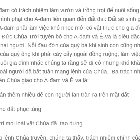
đam có trách nhiệm làm vườn và trồng trọt để nuôi sống
hình phạt cho A-đam liên quan đến đất đai: Đất sẽ sinh 
, A-đam phải làm việc khó nhọc mới có vật thực cho gia đ
 Đức Chúa Trời tuyên bố cho A-đam và Ê-va là điều đặc 
 hai người. Nỗi đau đớn của quý bà khi sinh con cũng n
của quý ông khi phải cày cấy ngoài đồng ruộng, làm việ
uôi gia đình nhắc chúng ta rằng sở dĩ có những khó khă
n loài người đã bất tuân mạng lệnh của Chúa. Ba trách n
ên Chúa giao cho A-đam và Ê-va là:
sản thêm nhiều để con người lan tràn ra trên mặt đất
ho đất phục tùng
trị mọi loài vật Chúa đã tạo dựng
lệnh Chúa truyền, chúng ta thấy, trách nhiệm chính củ