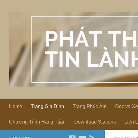
Skip to content
Home
Trang Gia Đình
Trang Phúc Âm
Đọc và X
Chương Trình Hàng Tuần
Download Stations
Liên 