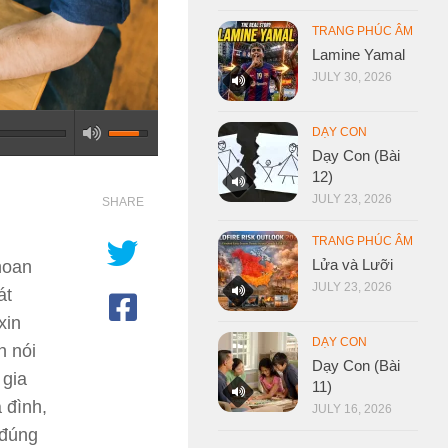
TRANG PHÚC ÂM
Lamine Yamal
JULY 30, 2026
DẠY CON
Dạy Con (Bài
12)
JULY 23, 2026
SHARE
TRANG PHÚC ÂM
Lửa và Lưỡi
hoan
JULY 23, 2026
át
xin
DẠY CON
n nói
Dạy Con (Bài
 gia
11)
 đình,
JULY 16, 2026
 đúng