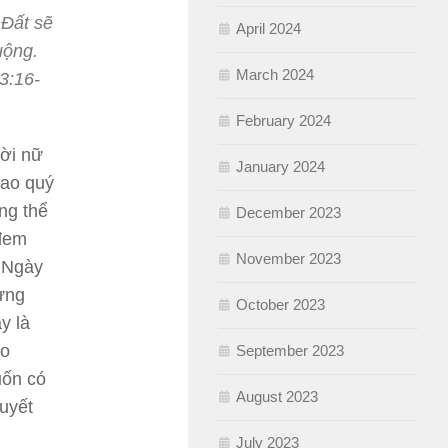
 Đất sẽ
April 2024
uộng.
March 2024
3:16-
February 2024
ười nữ
January 2024
cao quý
ông thể
December 2023
 đem
November 2023
. Ngày
hưng
October 2023
y là
eo
September 2023
uốn có
August 2023
quyết
July 2023