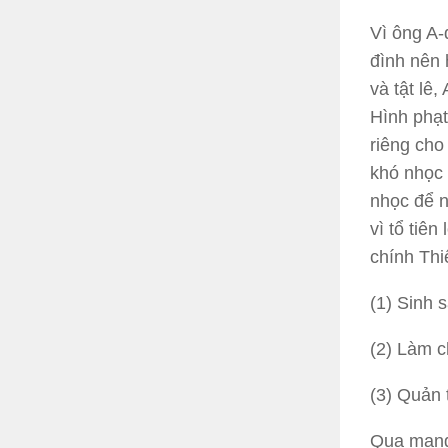
Vì ông A-
đình nên 
và tật lê
Hình phạt
riêng cho
khó nhọc 
nhọc để n
vì tổ tiê
chính Thi
(1) Sinh 
(2) Làm c
(3) Quản 
Qua mạng 