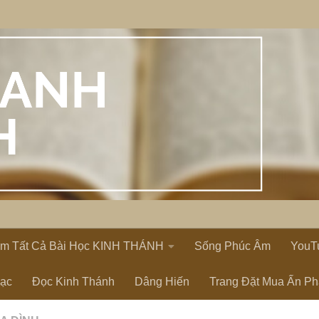
em Tất Cả Bài Học KINH THÁNH
Sống Phúc Âm
YouT
Lạc
Đọc Kinh Thánh
Dâng Hiến
Trang Đặt Mua Ấn P