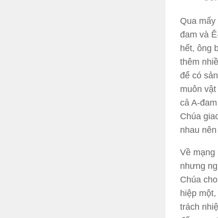
Qua mấy c
đam và Ê-
hết, ông 
thêm nhiề
để có sản
muôn vật 
cả A-đam 
Chúa giao
nhau nên 
Về mạng l
nhưng ngư
Chúa cho 
hiệp một,
trách nhi