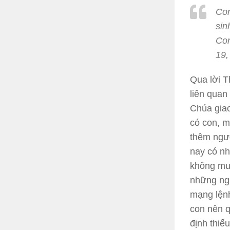
Con
sin
Con
19
Qua lời T
liên quan
Chúa giao
có con, m
thêm ngườ
nay có nh
không muố
những ng
mạng lệnh
con nên q
định thiế