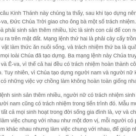
âu Kinh Thánh này chúng ta thấy, sau khi tạo dựng nên
va, Đức Chúa Trời giao cho ông bà một số trách nhiệm
bà phải sinh sản thêm nhiều, tức là sinh con cái để con 
u ra trên mặt đất. Mạng lệnh thứ hai là phải cày cấy trồn
 vật làm thức ăn nuôi sống, và trách nhiệm thứ ba là quả
mọi loài Chúa đã tạo dựng. Ba mạng lệnh này Chúa tru
và Ê-va, vì thế cả hai đều có trách nhiệm hoàn thành cô
. Tuy nhiên, vì Chúa tạo dựng người nam và người nữ 
có những việc vợ chồng làm không hoàn toàn giống nh
ệnh sinh sản thêm nhiều, người nữ có trách nhiệm sinh
ời nam cũng có trách nhiệm trong tiến trình đó. Mẫu 
tất cả mọi sinh hoạt trong đời sống gia đình là, vợ và c
 làm việc chung với nhau như một đơn vị, mỗi người có
ệm khác nhau nhưng làm việc chung với nhau, để giúp n