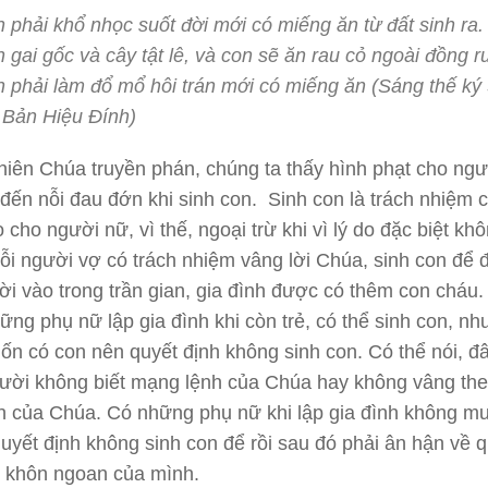
 phải khổ nhọc suốt đời mới có miếng ăn từ đất sinh ra.
h gai gốc và cây tật lê, và con sẽ ăn rau cỏ ngoài đồng r
 phải làm đổ mổ hôi trán mới có miếng ăn (Sáng thế ký 
,
Bản Hiệu Đính)
hiên Chúa truyền phán, chúng ta thấy hình phạt cho ng
 đến nỗi đau đớn khi sinh con. Sinh con là trách nhiệm 
 cho người nữ, vì thế, ngoại trừ khi vì lý do đặc biệt kh
ỗi người vợ có trách nhiệm vâng lời Chúa, sinh con để
i vào trong trần gian, gia đình được có thêm con cháu
ững phụ nữ lập gia đình khi còn trẻ, có thể sinh con, n
n có con nên quyết định không sinh con. Có thể nói, đâ
ười không biết mạng lệnh của Chúa hay không vâng th
 của Chúa. Có những phụ nữ khi lập gia đình không m
uyết định không sinh con để rồi sau đó phải ân hận về 
u khôn ngoan của mình.