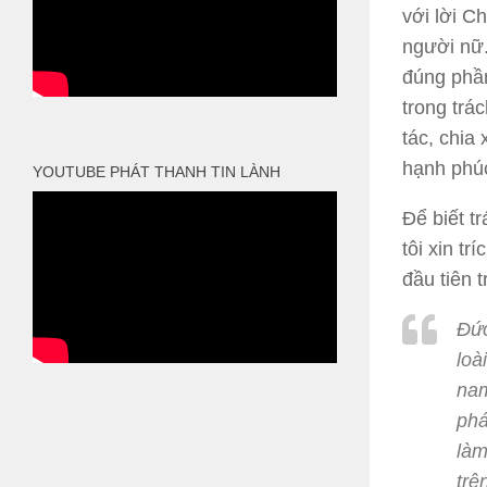
với lời C
người nữ.
đúng phần
trong trá
tác, chia
hạnh phú
YOUTUBE PHÁT THANH TIN LÀNH
Để biết t
tôi xin t
đầu tiên 
Đức
loà
nam
phá
làm
trê