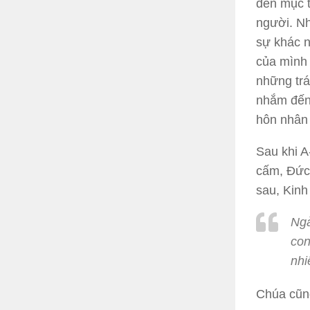
đến mục t
người. Nh
sự khác n
của mình
những tr
nhắm đến 
hôn nhân
Sau khi A
cấm, Đức 
sau, Kinh
Ngà
con
nhi
Chúa cũn