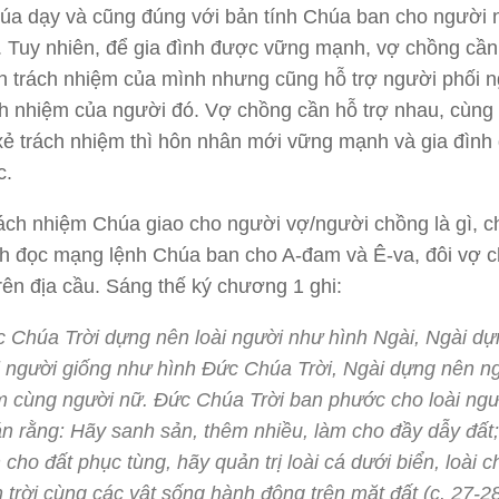
húa dạy và cũng đúng với bản tính Chúa ban cho người
 Tuy nhiên, để gia đình được vững mạnh, vợ chồng cần
 trách nhiệm của mình nhưng cũng hỗ trợ người phối 
ch nhiệm của người đó. Vợ chồng cần hỗ trợ nhau, cùng
 xẻ trách nhiệm thì hôn nhân mới vững mạnh và gia đìn
c.
rách nhiệm Chúa giao cho người vợ/người chồng là gì, 
rích đọc mạng lệnh Chúa ban cho A-đam và Ê-va, đôi vợ 
trên địa cầu. Sáng thế ký chương 1 ghi:
 Chúa Trời dựng nên loài người như hình Ngài, Ngài d
i người giống như hình Đức Chúa Trời, Ngài dựng nên n
 cùng người nữ. Đức Chúa Trời ban phước cho loài ngư
n rằng: Hãy sanh sản, thêm nhiều, làm cho đầy dẫy đất
 cho đất phục tùng, hãy quản trị loài cá dưới biển, loài c
n trời cùng các vật sống hành động trên mặt đất (c. 27-2