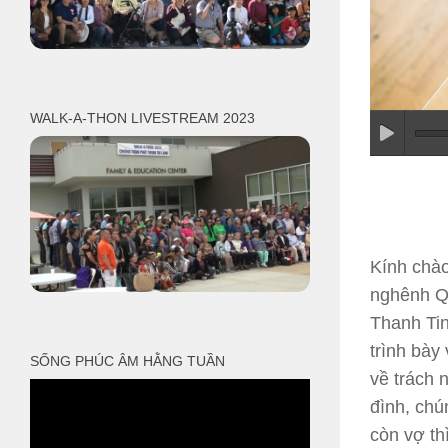
WALK-A-THON LIVESTREAM 2023
Kính chào
nghênh Q
Thanh Ti
trình bày
SỐNG PHÚC ÂM HẰNG TUẦN
về trách 
đình, chú
còn vợ th