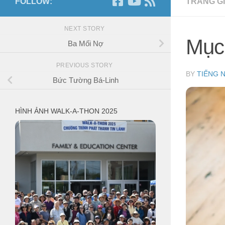
FOLLOW:
TRANG GI
NEXT STORY
Mục
Ba Mối Nợ
PREVIOUS STORY
BY
TIẾNG 
Bức Tường Bá-Linh
HÌNH ẢNH WALK-A-THON 2025