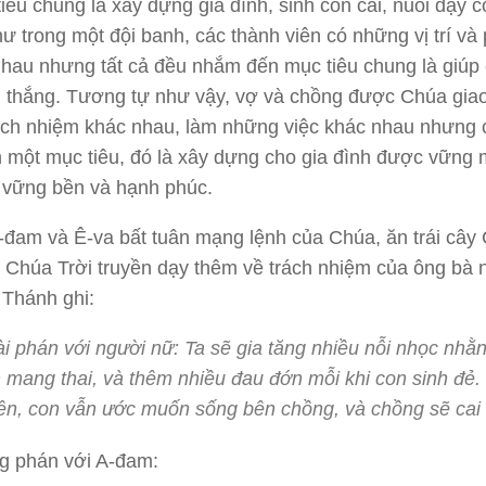
iêu chung là xây dựng gia đình, sinh con cái, nuôi dạy 
ư trong một đội banh, các thành viên có những vị trí và
hau nhưng tất cả đều nhắm đến mục tiêu chung là giúp 
 thắng. Tương tự như vậy, vợ và chồng được Chúa gia
ách nhiệm khác nhau, làm những việc khác nhau nhưng 
một mục tiêu, đó là xây dựng cho gia đình được vững 
 vững bền và hạnh phúc.
-đam và Ê-va bất tuân mạng lệnh của Chúa, ăn trái cây
Chúa Trời truyền dạy thêm về trách nhiệm của ông bà 
 Thánh ghi:
i phán với người nữ: Ta sẽ gia tăng nhiều nỗi nhọc nhằn
 mang thai, và thêm nhiều đau đớn mỗi khi con sinh đẻ.
ên, con vẫn ước muốn sống bên chồng, và chồng sẽ cai t
g phán với A-đam: