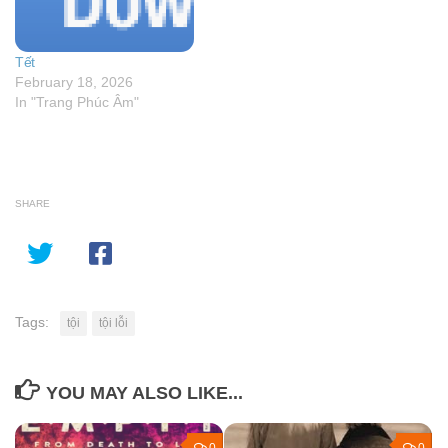
Tết
February 18, 2026
In "Trang Phúc Âm"
SHARE
Tags:
tội
tội lỗi
YOU MAY ALSO LIKE...
0
0