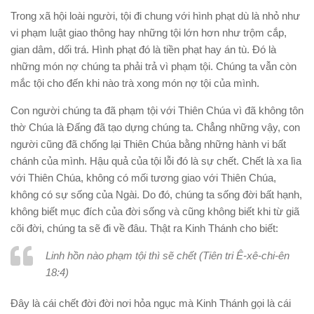
Trong xã hội loài người, tội đi chung với hình phạt dù là nhỏ như
vi phạm luật giao thông hay những tội lớn hơn như trộm cắp,
gian dâm, dối trá. Hình phạt đó là tiền phạt hay án tù. Đó là
những món nợ chúng ta phải trả vì phạm tội. Chúng ta vẫn còn
mắc tội cho đến khi nào trà xong món nợ tội của mình.
Con người chúng ta đã phạm tội với Thiên Chúa vì đã không tôn
thờ Chúa là Đấng đã tạo dựng chúng ta. Chẳng những vậy, con
người cũng đã chống lại Thiên Chúa bằng những hành vi bất
chánh của mình. Hậu quả của tội lỗi đó là sự chết. Chết là xa lìa
với Thiên Chúa, không có mối tương giao với Thiên Chúa,
không có sự sống của Ngài. Do đó, chúng ta sống đời bất hạnh,
không biết mục đích của đời sống và cũng không biết khi từ giã
cõi đời, chúng ta sẽ đi về đâu. Thật ra Kinh Thánh cho biết:
Linh hồn nào phạm tội thì sẽ chết (Tiên tri Ê-xê-chi-ên
18:4)
Đây là cái chết đời đời nơi hỏa ngục mà Kinh Thánh gọi là cái