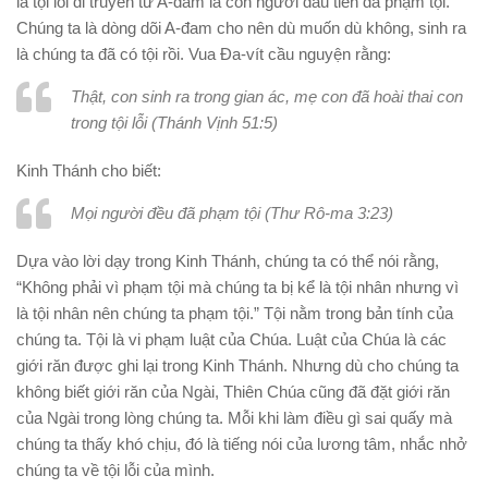
là tội lỗi di truyền từ A-đam là con người đầu tiên đã phạm tội.
Chúng ta là dòng dõi A-đam cho nên dù muốn dù không, sinh ra
là chúng ta đã có tội rồi. Vua Đa-vít cầu nguyện rằng:
Thật, con sinh ra trong gian ác, mẹ con đã hoài thai con
trong tội lỗi (Thánh Vịnh 51:5)
Kinh Thánh cho biết:
Mọi người đều đã phạm tội (Thư Rô-ma 3:23)
Dựa vào lời dạy trong Kinh Thánh, chúng ta có thể nói rằng,
“Không phải vì phạm tội mà chúng ta bị kể là tội nhân nhưng vì
là tội nhân nên chúng ta phạm tội.” Tội nằm trong bản tính của
chúng ta. Tội là vi phạm luật của Chúa. Luật của Chúa là các
giới răn được ghi lại trong Kinh Thánh. Nhưng dù cho chúng ta
không biết giới răn của Ngài, Thiên Chúa cũng đã đặt giới răn
của Ngài trong lòng chúng ta. Mỗi khi làm điều gì sai quấy mà
chúng ta thấy khó chịu, đó là tiếng nói của lương tâm, nhắc nhở
chúng ta về tội lỗi của mình.