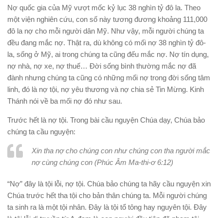
Nợ quốc gia của Mỹ vượt mốc kỷ lục 38 nghìn tỷ đô la. Theo
một viện nghiên cứu, con số này tương đương khoảng 111,000
đô la nợ cho mỗi người dân Mỹ. Như vậy, mỗi người chúng ta
đều đang mắc nợ. Thật ra, dù không có mối nợ 38 nghìn tỷ đô-
la, sống ở Mỹ, ai trong chúng ta cũng đếu mắc nợ. Nợ tín dụng,
nợ nhà, nợ xe, nợ thuế… Đời sống bình thường mắc nợ đã
đành nhưng chúng ta cũng có những mối nợ trong đời sống tâm
linh, đó là nợ tội, nợ yêu thương và nợ chia sẻ Tin Mừng. Kinh
Thánh nói về ba mối nợ đó như sau.
Trước hết là nợ tội. Trong bài cầu nguyện Chúa dạy, Chúa bảo
chúng ta cầu nguyện:
Xin tha nợ cho chúng con như chúng con tha người mắc
nợ cùng chúng con (Phúc Âm Ma-thi-ơ 6:12)
“Nợ” đây là tội lỗi, nợ tội. Chúa bảo chúng ta hãy cầu nguyện xin
Chúa trước hết tha tội cho bản thân chúng ta. Mỗi người chúng
ta sinh ra là một tội nhân. Đây là tội tổ tông hay nguyên tội. Đây