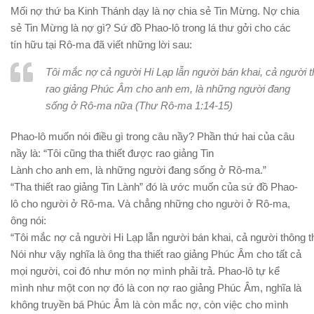
Mối nợ thứ ba Kinh Thánh dạy là nợ chia sẻ Tin Mừng. Nợ chia
sẻ Tin Mừng là nợ gì? Sứ đồ Phao-lô trong lá thư gởi cho các
tín hữu tại Rô-ma đã viết những lời sau:
Tôi mắc nợ cả người Hi Lạp lẫn người bán khai, cả người thô
rao giảng Phúc Âm cho anh em, là những người đang
sống ở Rô-ma nữa (Thư Rô-ma 1:14-15)
Phao-lô muốn nói điều gì trong câu nầy? Phần thứ hai của câu
nầy là: “Tôi cũng tha thiết được rao giảng Tin
Lành cho anh em, là những người đang sống ở Rô-ma.”
“Tha thiết rao giảng Tin Lành” đó là ước muốn của sứ đồ Phao-
lô cho người ở Rô-ma. Và chẳng những cho người ở Rô-ma,
ông nói:
“Tôi mắc nợ cả người Hi Lạp lẫn người bán khai, cả người thông th
Nói như vậy nghĩa là ông tha thiết rao giảng Phúc Âm cho tất cả
mọi người, coi đó như món nợ mình phải trả. Phao-lô tự kể
mình như một con nợ đó là con nợ rao giảng Phúc Âm, nghĩa là
không truyền bá Phúc Âm là còn mắc nợ, còn việc cho mình