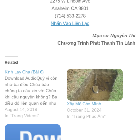
2275 W Lincoln Ave
Anaheim CA 9801
(714) 533-2278
Nhấn Vào Liên Lạc
Mục sư Nguyễn Thỉ
Chương Trình Phát Thanh Tin Lành
Related
Kinh Lạy Cha (Bài 6)
Download AudioQuý vị còn
nhớ ba điều Chúa bảo
chúng ta cầu xin với Chúa
khi cầu nguyện không? Ba
điều đó liên quan đến nhu
Xây Mộ Cho Mình
cầu vật chất, nhu cầu tâm
August 14, 2019
October 31, 2024
linh và nhu cầu được bảo
In "Trang Videos"
In "Trang Phúc Âm"
vệ. Đối với nhu cầu vật
chất, Chúa bảo chúng ta
cầu…