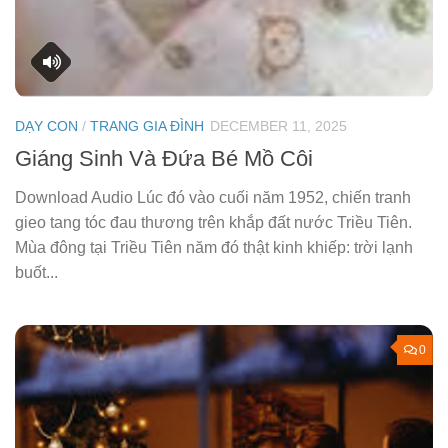
DẠY CON
/
TRANG GIA ĐÌNH
DECEMBER 11, 2025
Giáng Sinh Và Đứa Bé Mồ Côi
Download Audio Lúc đó vào cuối năm 1952, chiến tranh
gieo tang tóc đau thương trên khắp đất nước Triều Tiên.
Mùa đông tại Triều Tiên năm đó thật kinh khiếp: trời lạnh
buốt...
0