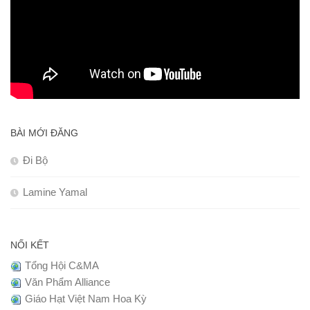
BÀI MỚI ĐĂNG
Đi Bộ
Lamine Yamal
NỐI KẾT
Tổng Hội C&MA
Văn Phẩm Alliance
Giáo Hạt Việt Nam Hoa Kỳ